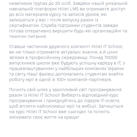
невеликих групах до 20 осіб. Завдяки нашій унікальній
навчальній платформі Hillel LMS ви отримаєте доступ
до всіх матеріалів курсу та записів уроків, які
залишаться у вас і після випуску разом із
сертифікатом. Служба підтримки студентів завжди
готова оперативно вирішити будь-які організаційні та
технічні питання.
Ставши частиною дружного ком'юніті Hillel IT School,
ви не тільки отримаєте актуальні знання, а й цінні
зв'язки в професійному середовищі. Понад 70000
випускників школи вже будують успішну кар'єру в IT, з
працевлаштуванням у найбільших компаніях України
та світу. Наші фахівці допомагають студентам знайти
роботу мрії в одній зі 100+ компаній-партнерів.
Почніть свій шлях у захопливий світ програмування
разом із Hillel IT School! Виберіть відповідний курс
програмування і приєднуйтесь до лідерів IT-освіти,
щоб втілити найсміливіші мрії та амбіції. Запишіться
на курс Hillel IT School вже сьогодні та почніть
змінювати своє життя на краще!