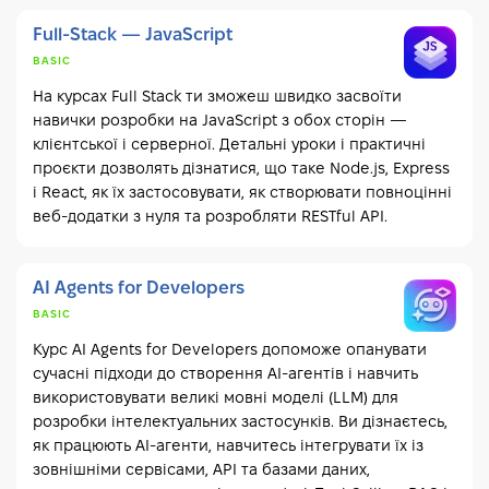
Full-Stack — JavaScript
BASIC
На курсах Full Stack ти зможеш швидко засвоїти
навички розробки на JavaScript з обох сторін —
клієнтської і серверної. Детальні уроки і практичні
проєкти дозволять дізнатися, що таке Node.js, Express
і React, як їх застосовувати, як створювати повноцінні
веб-додатки з нуля та розробляти RESTful API.
AI Agents for Developers
BASIC
Курс AI Agents for Developers допоможе опанувати
сучасні підходи до створення AI-агентів і навчить
використовувати великі мовні моделі (LLM) для
розробки інтелектуальних застосунків. Ви дізнаєтесь,
як працюють AI-агенти, навчитесь інтегрувати їх із
зовнішніми сервісами, API та базами даних,