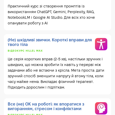
Практичний курс зі створення промптів із
використанням ChatGPT, Gemini, Perplexity, RAG,
NotebookLM і Google AI Studio. Для всіх хто хоче
опанувати роботу з AI
(Не) шкідливі звички. Короткі вправи для
твого тіла
ВІДЕОКУРС HILLEL MAX
Це серія коротких вправ (2-5 хв), настільки зручних і
швидких, що можна зробити їх навіть у перерві між
задачами або не встаючи з крісла. Мета проста: дати
зручний спосіб зменшити напругу й втому тіла, коли
часу майже нема. Викладає фізичний терапевт.
Підходить дорослим і підліткам.
Все (не) ОК на роботі: як впоратися з
вигоранням, стресом і конфліктами