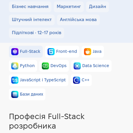
Бізнес навчання
Маркетинг
Дизайн
Штучний інтелект
Англійська мова
Підліткові • 12-17 років
Full-Stack
Front-end
Java
Python
DevOps
Data Science
JavaScript і TypeScript
C++
Бази даних
Професія Full-Stack
розробника