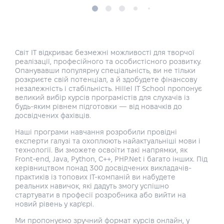
Світ IT відкриває безмежні можливості для творчої
реалізації, професійного та особистісного розвитку.
Опанувавши популярну спеціальність, ви не тільки
розкриєте свій потенціал, а й здобудете фінансову
незалежність і стабільність. Hillel IT School пропонує
великий вибір курсів програмістів для слухачів із
будь-яким рівнем підготовки — від новачків до
досвідчених фахівців.
Наші програми навчання розробили провідні
експерти галузі та охоплюють найактуальніші мови і
технології. Ви зможете освоїти такі напрямки, як
Front-end, Java, Python, C++, PHP.Net і багато інших. Під
керівництвом понад 300 досвідчених викладачів-
практиків із топових IT-компаній ви набудете
реальних навичок, які дадуть змогу успішно
стартувати в професії розробника або вийти на
новий рівень у кар'єрі.
Ми пропонуємо зручний формат курсів онлайн, у