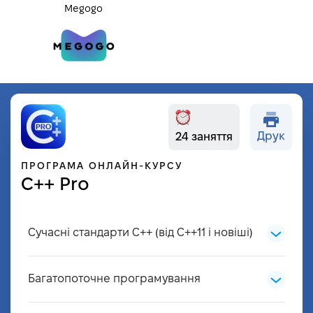
Megogo
Друк
24 заняття
ПРОГРАМА ОНЛАЙН-КУРСУ
С++ Pro
Сучасні стандарти С++ (від С++11 і новіші)
Оператор auto, range-based loops
Багатопоточне програмування
Розумні вказівники (smart pointers)
Створення потоків і проблематика
Lambda-вирази