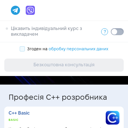
* Допустимі аналоги від AMD
Цікавить індивідуальний курс з
?
викладачем
Згоден на
обробку персональних даних
Безкоштовна консультація
Професія C++ розробника
С++ Basic
BASIC