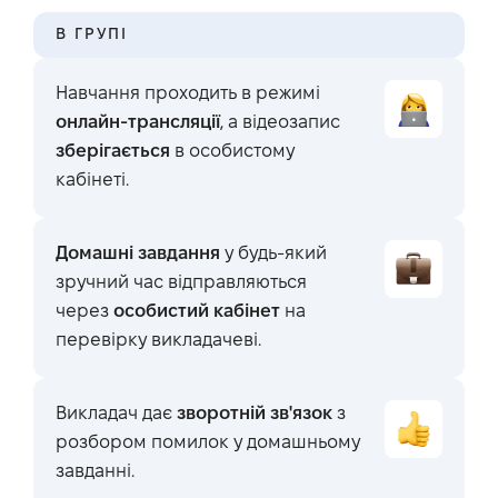
В ГРУПІ
Навчання проходить в режимі
онлайн-трансляції
, а відеозапис
зберігається
в особистому
кабінеті.
Домашні завдання
у будь-який
зручний час відправляються
через
особистий кабінет
на
перевірку викладачеві.
Викладач дає
зворотній зв'язок
з
розбором помилок у домашньому
завданні.