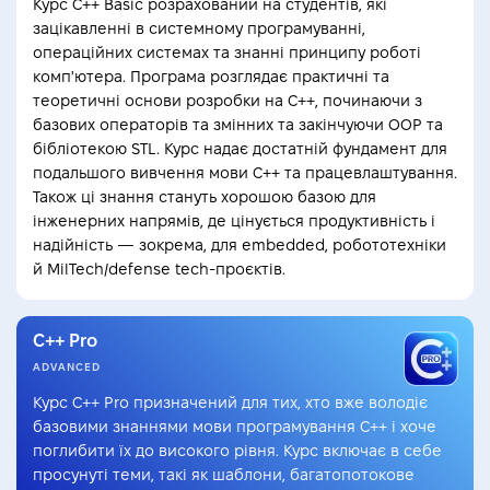
Курс C++ Basic розрахований на студентів, які
зацікавленні в системному програмуванні,
операційних системах та знанні принципу роботі
комп'ютера. Програма розглядає практичні та
теоретичні основи розробки на C++, починаючи з
базових операторів та змінних та закінчуючи OOP та
бібліотекою STL. Курс надає достатній фундамент для
подальшого вивчення мови C++ та працевлаштування.
Також ці знання стануть хорошою базою для
інженерних напрямів, де цінується продуктивність і
надійність — зокрема, для embedded, робототехніки
й MilTech/defense tech-проєктів.
С++ Pro
ADVANCED
Курс C++ Pro призначений для тих, хто вже володіє
базовими знаннями мови програмування C++ і хоче
поглибити їх до високого рівня. Курс включає в себе
просунуті теми, такі як шаблони, багатопотокове