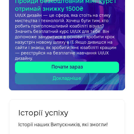
Пройди безкоштовний міні-курс і
отримай знижку 1500₴
UI/UX дизайн — це сфера, яка стоїть на стику
мистецтва і технологій. Хочеш бути тим, хто
робить приголомшливий юзабіліті візуал?
Значить безплатний курс UI/UX для тебе. Він
допоможе зануритися в основи і зробити крок
назустріч новому шляху в IT. Якщо дивишся на
сайти і знаєш, як зробити їхнє юзабіліті кращим
— реєструйся на безплатне навчання UI/UX
дизайну.
Почати зараз
Докладніше
Iсторії успіху
Історії наших Випускників, які змогли!