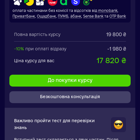
оплата частинами без комісії та відсотків від
monobank
,
ПриватБанк
,
Ощадбанк
,
ПУМБ
,
àбанк
,
Sense Bank
та
OTP Bank
19 800 ₴
Повна вартість курсу
-1 980 ₴
-10%
при оплаті відразу
17 820 ₴
Ціна курсу для вас
До покупки курсу
Безкоштовна консультація
Важливо пройти тест для перевірки
знань