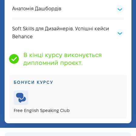
Fintech
Анатомія Дашбордів
Що таке fintech UX дизайн?
Dashboard
Основні принципи
Soft Skills для Дизайнерів. Успішні кейси
Анатомія дашбордів
6 компонентів виграшної UX-стратегії
Behance
fintech
Елементи інтерфейсу
10 Soft Skills for Designers
В кінці курсу виконується
Підготовка кейсу на Behance
дипломний проєкт.
Програми для оформлення кейсів
БОНУСИ КУРСУ
Free English Speaking Club