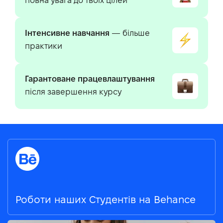
повна увага до твоїх цілей
Інтенсивне навчання
— більше
практики
Гарантоване працевлаштування
після завершення курсу
Роботи наших Студентів на Behance