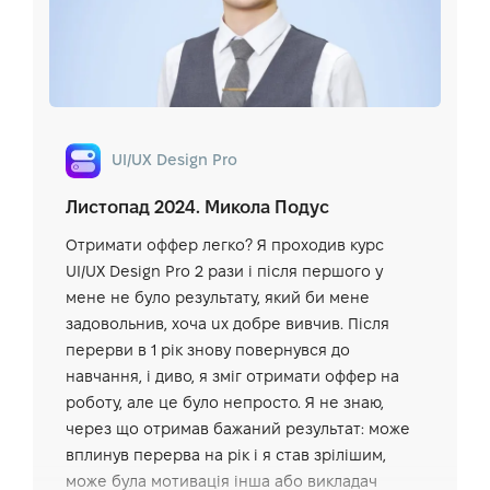
UI/UX Design Pro
Листопад 2024. Микола Подус
Отримати оффер легко? Я проходив курс
UI/UX Design Pro 2 рази і після першого у
мене не було результату, який би мене
задовольнив, хоча ux добре вивчив. Після
перерви в 1 рік знову повернувся до
навчання, і диво, я зміг отримати оффер на
роботу, але це було непросто. Я не знаю,
через що отримав бажаний результат: може
вплинув перерва на рік і я став зрілішим,
може була мотивація інша або викладач