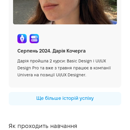
«Weelorum», яка працює на міжнародний
Я вірю в тебе, саме в тебе все вийде!
ринок на позицію UI/UX дизайнера та вже
встигла взяти участь у двох проєктах і наразі
почала роботу над новим проєктом вже
самостійно, чому безмежно рада.
Серпень 2024. Дарія Кочерга
Дарія пройшла 2 курси: Basic Design і UI/UX
Design Pro та вже з травня працює в компанії
Univera на позиції UI/UX Designer.
Ще більше історій успіху
Як проходить навчання