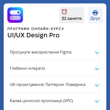
Друк
32 заняття
ПРОГРАМА ОНЛАЙН-КУРСУ
UI/UX Design Pro
Просунуте використання Figma
Auto layout
Глибинні інтерв’ю
Resizing
Глибинне інтерв’ю
Direction, spacing, and padding
UX-проєктування. Паттерни. Поведінка
Поширені помилки у глибинних інтерв’ю
Alignment and advanced layout
Цикл розробки інтерфейсу
Interview
Absolute positioning
Канва ціннісної пропозиції (VPC)
User Persona
Створіть колір, текст, ефект і стилі сітки