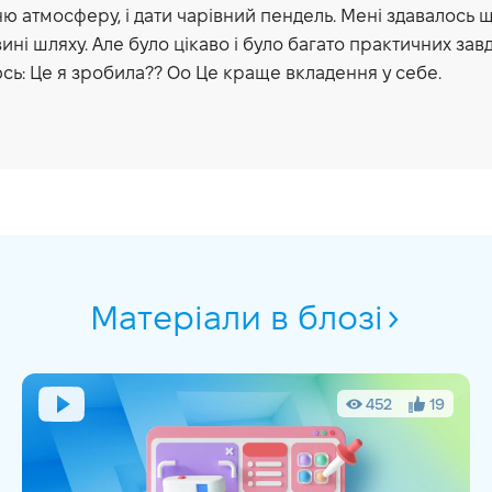
ю атмосферу, і дати чарівний пендель. Мені здавалось щ
ині шляху. Але було цікаво і було багато практичних зав
сь: Це я зробила?? Оо Це краще вкладення у себе.
Матеріали в блозі
452
19