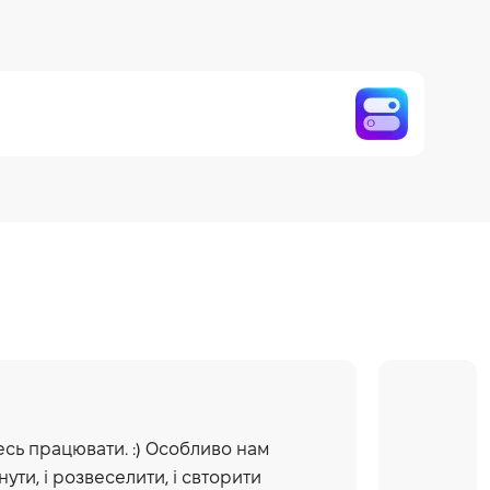
тесь працювати. :) Особливо нам
нути, і розвеселити, і свторити