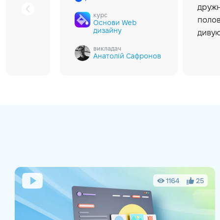
дружн
курс
полов
Основи Web
дизайну
дивую
викладач
Анатолій Сафронов
1164
25