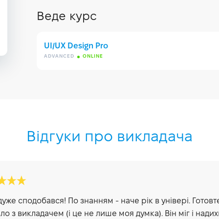
Веде курс
UI/UX Design Pro
ADVANCED
ONLINE
Відгуки про викладача
дуже сподобався! По знанням - наче рік в універі. Готов
ло з викладачем (і це не лише моя думка). Він міг і надих