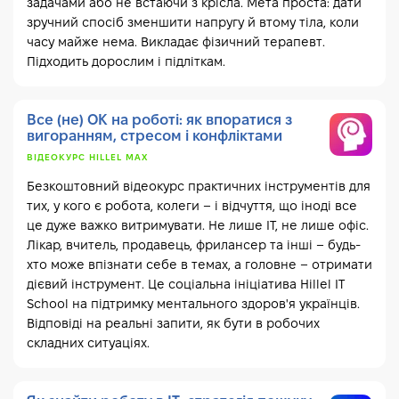
задачами або не встаючи з крісла. Мета проста: дати
зручний спосіб зменшити напругу й втому тіла, коли
часу майже нема. Викладає фізичний терапевт.
Підходить дорослим і підліткам.
Все (не) ОК на роботі: як впоратися з
вигоранням, стресом і конфліктами
ВІДЕОКУРС HILLEL MAX
Безкоштовний відеокурс практичних інструментів для
тих, у кого є робота, колеги – і відчуття, що іноді все
це дуже важко витримувати. Не лише IT, не лише офіс.
Лікар, вчитель, продавець, фрилансер та інші – будь-
хто може впізнати себе в темах, а головне – отримати
дієвий інструмент. Це соціальна ініціатива Hillel IT
School на підтримку ментального здоров'я українців.
Відповіді на реальні запити, як бути в робочих
складних ситуаціях.