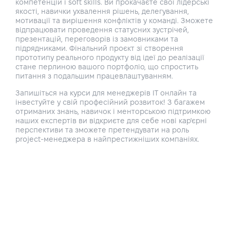
компетенцій і soft skills. Ви прокачаєте свої лідерські
якості, навички ухвалення рішень, делегування,
мотивації та вирішення конфліктів у команді. Зможете
відпрацювати проведення статусних зустрічей,
презентацій, переговорів із замовниками та
підрядниками. Фінальний проєкт зі створення
прототипу реального продукту від ідеї до реалізації
стане перлиною вашого портфоліо, що спростить
питання з подальшим працевлаштуванням.
Запишіться на курси для менеджерів IT онлайн та
інвестуйте у свій професійний розвиток! З багажем
отриманих знань, навичок і менторською підтримкою
наших експертів ви відкриєте для себе нові кар'єрні
перспективи та зможете претендувати на роль
project-менеджера в найпрестижніших компаніях.