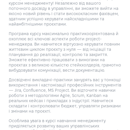
курсом менеджменту! Незалежно від вашого
поточного досвіду в управлінні, ви зможете вийти на
якісно новий рівень і стати висококласним фахівцем,
здатним успішно керувати найскладнішими та
найамбітнішими проєктами.
Програма курсу максимально практикоорієнтована й
охоплює всі ключові аспекти роботи project-
менеджера. Ви навчитеся віртуозно керувати повним
життєвим циклом проєкту з нуля — від ініціації та
планування до реалізації, контролю та закриття.
Зможете ефективно працювати з вимогами на
проєктах з великою кількістю стейкхолдерів, грамотно
вибудовувати комунікації, вести документацію.
Досвідчені викладачі-практики занурять вас у тонкощі
використання і кастомізації професійних інструментів
— Jira, Confluence, MS Project. Ви відточите навички
роботи з методологіями Agile, Scrum, Kanban на
реальних кейсах і прикладах з індустрії. Навчитеся
складати і контролювати бюджет, управляти ризиками
і змінами на проєкті.
Особлива увага в курсі навчання менеджменту
приділяється розвитку ваших управлінських