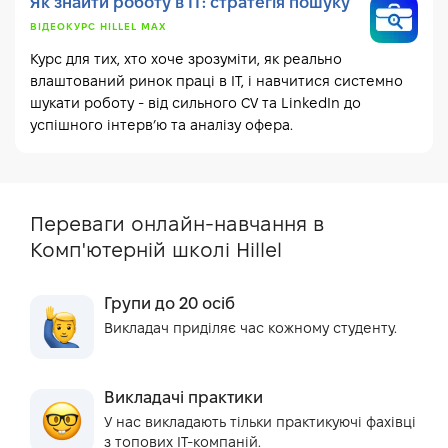
Як знайти роботу в IT: стратегія пошуку
ВІДЕОКУРС HILLEL MAX
Курс для тих, хто хоче зрозуміти, як реально
влаштований ринок праці в IT, і навчитися системно
шукати роботу - від сильного CV та LinkedIn до
успішного інтерв’ю та аналізу офера.
Переваги онлайн-навчання в
Комп'ютерній школі Hillel
Групи до 20 осіб
Викладач приділяє час кожному студенту.
Викладачі практики
У нас викладають тільки практикуючі фахівці
з топових IT-компаній.