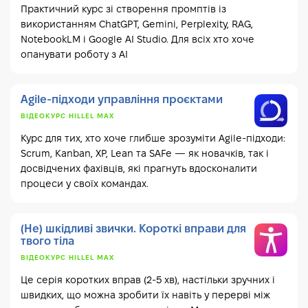
Практичний курс зі створення промптів із
використанням ChatGPT, Gemini, Perplexity, RAG,
NotebookLM і Google AI Studio. Для всіх хто хоче
опанувати роботу з AI
Agile-підходи управління проєктами
ВІДЕОКУРС HILLEL MAX
Курс для тих, хто хоче глибше зрозуміти Agile-підходи:
Scrum, Kanban, XP, Lean та SAFe — як новачків, так і
досвідчених фахівців, які прагнуть вдосконалити
процеси у своїх командах.
(Не) шкідливі звички. Короткі вправи для
твого тіла
ВІДЕОКУРС HILLEL MAX
Це серія коротких вправ (2-5 хв), настільки зручних і
швидких, що можна зробити їх навіть у перерві між