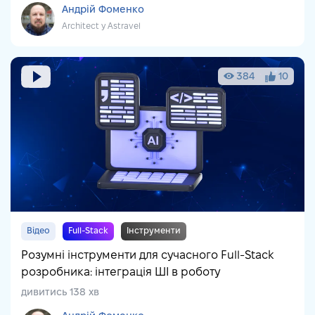
Андрій Фоменко
Architect у Astravel
384
10
Відео
Full-Stack
Інструменти
Розумні інструменти для сучасного Full-Stack
розробника: інтеграція ШІ в роботу
дивитись 138 хв