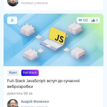
Architect у Astravel
122
2
Відео
Full-Stack
Full-Stack JavaScript: вступ до сучасної
веброзробки
дивитись 98 хв
Андрій Фоменко