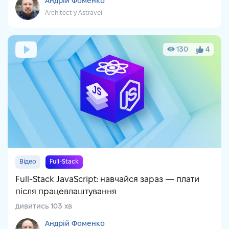
Андрій Фоменко
Architect у Astravel
130
4
Відео
Full-Stack
Full-Stack JavaScript: навчайся зараз — плати
після працевлаштування
дивитись 103 хв
Андрій Фоменко