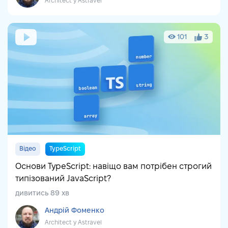
Architect у Astravel
101
3
Відео
TypeScript
Основи TypeScript: навіщо вам потрібен строгий
типізований JavaScript?
дивитись 89 хв
Андрій Фоменко
Architect у Astravel