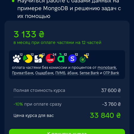
Научиться работе с базами данных на
примере MongoDB и решению задач с
их помощью
3 133 ₴
в месяц при оплате частями на 12 частей
оплата частями без комиссии и процентов от
monobank
,
ПриватБанк
,
Ощадбанк
,
ПУМБ
,
àбанк
,
Sense Bank
и
OTP Bank
37 600 ₴
Полная стоимость курса
-3 760 ₴
-10%
при оплате сразу
33 840 ₴
Цена курса для вас