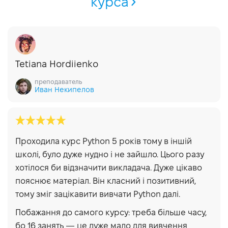
курса
Tetiana Hordiienko
преподаватель
Иван Некипелов
Проходила курс Python 5 років тому в іншій
школі, було дуже нудно і не зайшло. Цього разу
хотілося би відзначити викладача. Дуже цікаво
пояснює матеріал. Він класний і позитивний,
тому зміг зацікавити вивчати Python далі.
Побажання до самого курсу: треба більше часу,
бо 16 занять — це дуже мало для вивчення