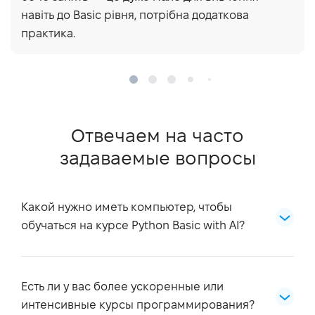
навіть до Basic рівня, потрібна додаткова
практика.
Отвечаем на часто
задаваемые вопросы
Какой нужно иметь компьютер, чтобы
обучаться на курсе Python Basic with AI?
Требования к компьютеру для обучения на
курсе Python Basic with AI.
Есть ли у вас более ускоренные или
Операционная система:
интенсивные курсы программирования?