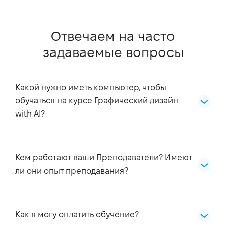
Отвечаем на часто
задаваемые вопросы
Какой нужно иметь компьютер, чтобы
обучаться на курсе Графический дизайн
with AI?
Требования к компьютеру для обучения на
курсе Графический дизайн with AI.
Кем работают ваши Преподаватели? Имеют
Операционная система:
ли они опыт преподавания?
Windows 11 64-бит
Мы всегда очень ответственно стараемся
macOS 10.13 или выше
подходить к вопросу подбора Преподавателей
Как я могу оплатить обучение?
в нашей Школе. Наши Преподаватели —
Linux: Ubuntu 16.04 - 20.04