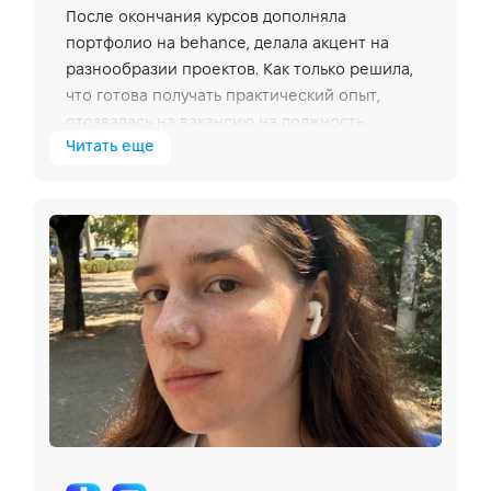
После окончания курсов дополняла
портфолио на behance, делала акцент на
разнообразии проектов. Как только решила,
что готова получать практический опыт,
отозвалась на вакансию на должность
Читать еще
графического дизайнера. Важным было
продолжение углубления знаний и
менторство. Также заинтересовала ниша
компании — дизайн Amazon-продуктов.