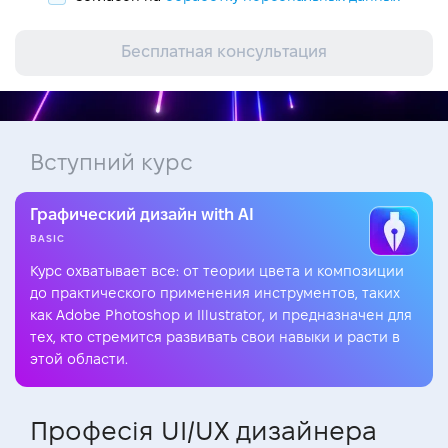
Бесплатная консультация
Вступний курс
Графический дизайн with AI
BASIC
Курс охватывает все: от теории цвета и композиции
до практического применения инструментов, таких
как Adobe Photoshop и Illustrator, и предназначен для
тех, кто стремится развивать свои навыки и расти в
этой области.
Професія UI/UX дизайнера