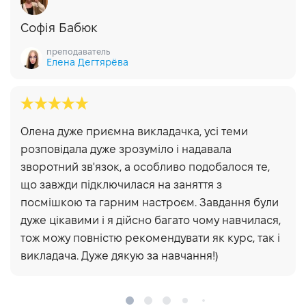
Софія Бабюк
преподаватель
Елена Дегтярёва
Олена дуже приємна викладачка, усі теми
розповідала дуже зрозуміло і надавала
зворотний зв'язок, а особливо подобалося те,
що завжди підключилася на заняття з
посмішкою та гарним настроєм. Завдання були
дуже цікавими і я дійсно багато чому навчилася,
тож можу повністю рекомендувати як курс, так і
викладача. Дуже дякую за навчання!)