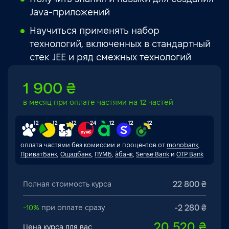
Java-приложений
Научиться применять набор
технологий, включенных в стандартный
стек JEE и ряд смежных технологий
1 900 ₴
в месяц при оплате частями на 12 частей
оплата частями без комиссии и процентов от
monobank
,
ПриватБанк
,
Ощадбанк
,
ПУМБ
,
àбанк
,
Sense Bank
и
OTP Bank
22 800 ₴
Полная стоимость курса
-2 280 ₴
-10%
при оплате сразу
20 520 ₴
Цена курса для вас