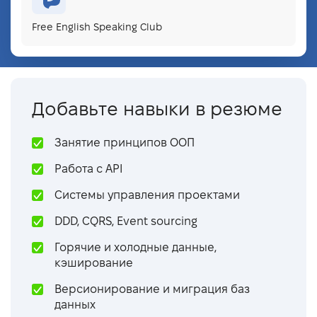
RESTful-приложения в Spring
Free English Speaking Club
Ввод в Spring Boot
Конфигурация Spring Boot приложений
Фреймворк Spring Data
Фильтрация и пагинация
Добавьте навыки в резюме
Фреймворк Spring Security
Занятие принципов ООП
Конфигурация безопасности Web-
приложений
Работа с API
Системы управления проектами
DDD, CQRS, Event sourcing
Горячие и холодные данные,
кэширование
Версионирование и миграция баз
данных