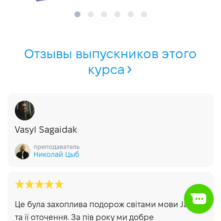
Отзывы выпускников этого
курса
Vasyl Sagaidak
преподаватель
Николай Цыб
Це була захоплива подорож світами мови Java
та її оточення. За пів року ми добре