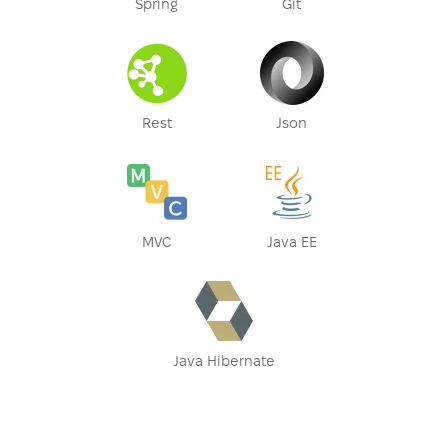
Spring
Git
Rest
Json
MVC
Java EE
Java Hibernate