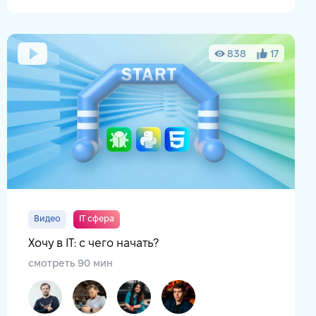
838
17
Видео
IT сфера
Хочу в IT: с чего начать?
смотреть 90 мин