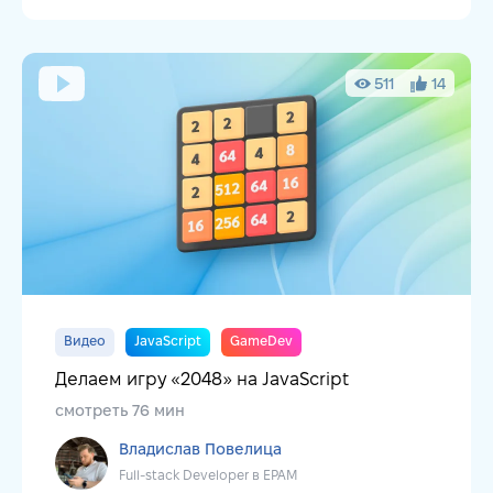
511
14
Видео
JavaScript
GameDev
Делаем игру «2048» на JavaScript
смотреть 76 мин
Владислав Повелица
Full-stack Developer в EPAM