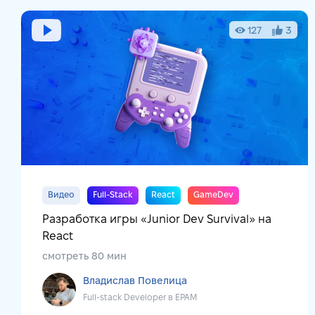
127
3
Видео
Full-Stack
React
GameDev
Разработка игры «Junior Dev Survival» на
React
смотреть 80 мин
Владислав Повелица
Full-stack Developer в EPAM