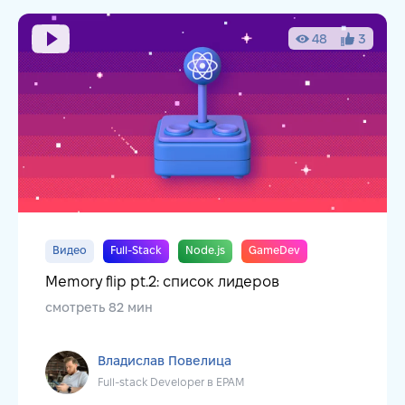
48
3
Видео
Full-Stack
Node.js
GameDev
Memory flip pt.2: список лидеров
смотреть 82 мин
Владислав Повелица
Full-stack Developer в EPAM