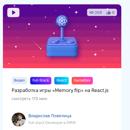
268
8
Видео
Full-Stack
React
GameDev
Разработка игры «Memory flip» на React.js
смотреть 173 мин
Владислав Повелица
Full-stack Developer в EPAM