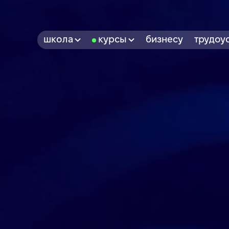
школа
курсы
бизнесу
трудоу