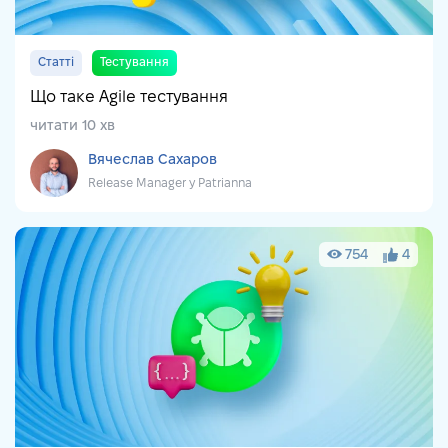
Статті
Тестування
Що таке Agile тестування
читати 10 хв
Вячеслав Сахаров
Release Manager у Patrianna
754
4