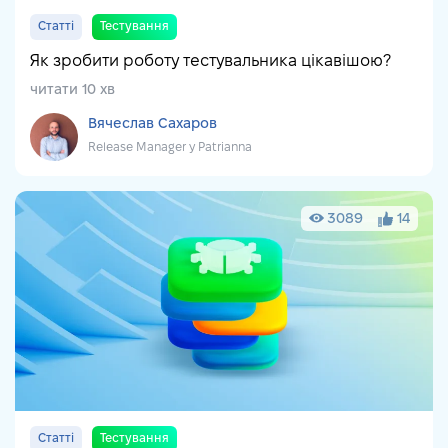
Статті
Тестування
Як зробити роботу тестувальника цікавішою?
читати 10 хв
Вячеслав Сахаров
Release Manager у Patrianna
3089
14
Статті
Тестування