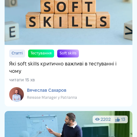
Статті
Тестування
Soft skills
Які soft skills критично важливі в тестуванні і
чому
читати 15 хв
Вячеслав Сахаров
Release Manager у Patrianna
2202
13