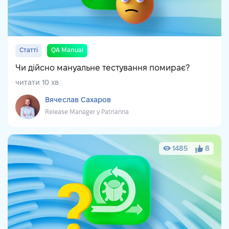
Статті
QA Manual
Чи дійсно мануальне тестування помирає?
читати 10 хв
Вячеслав Сахаров
Release Manager у Patrianna
1485
8