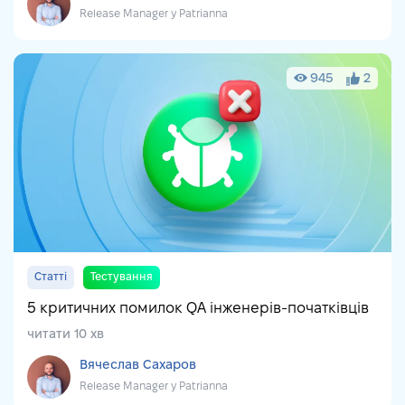
Release Manager у Patrianna
945
2
Статті
Тестування
5 критичних помилок QA інженерів-початківців
читати 10 хв
Вячеслав Сахаров
Release Manager у Patrianna