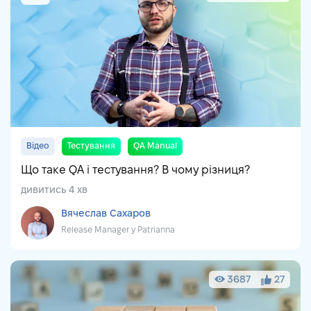
Відео
Тестування
QA Manual
Що таке QA і тестування? В чому різниця?
дивитись 4 хв
Вячеслав Сахаров
Release Manager у Patrianna
3687
27