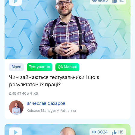
5682
114
Відео
Тестування
QA Manual
Чим займаються тестувальники і що є
результатом їх праці?
дивитись 4 хв
Вячеслав Сахаров
Release Manager у Patrianna
8024
118