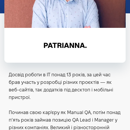
Досвід роботи в IT понад 13 років, за цей час
брав участь у розробці різних проєктів — як
веб-сайтів, так додатків під десктоп і мобільні
пристрої.
Починав свою кар'єру як Manual QA, потім понад
пʼять років займав позицію QA Lead і Manager у
різних компаніях. Великий і різносторонній