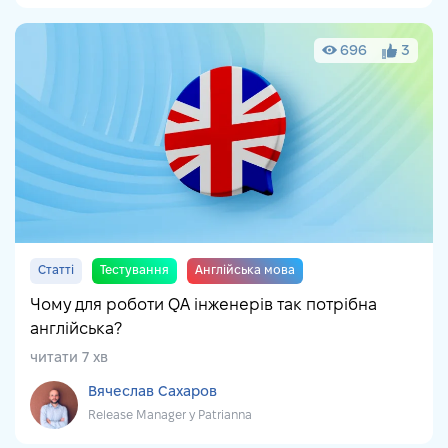
696
3
Статті
Тестування
Англійська мова
Чому для роботи QA інженерів так потрібна
англійська?
читати 7 хв
Вячеслав Сахаров
Release Manager у Patrianna