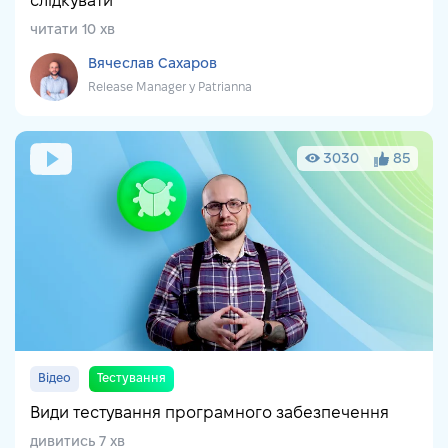
слідкувати
читати 10 хв
Вячеслав Сахаров
Release Manager у Patrianna
3030
85
Відео
Тестування
Види тестування програмного забезпечення
дивитись 7 хв