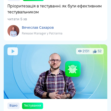
Пріоритезація в тестуванні: як бути ефективним
тестувальником
читати 5 хв
Вячеслав Сахаров
Release Manager у Patrianna
2131
52
Відео
Тестування