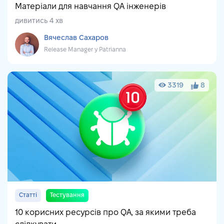
Матеріали для навчання QA інженерів
дивитись 4 хв
Вячеслав Сахаров
Release Manager у Patrianna
3319
8
Статті
Тестування
10 корисних ресурсів про QA, за якими треба