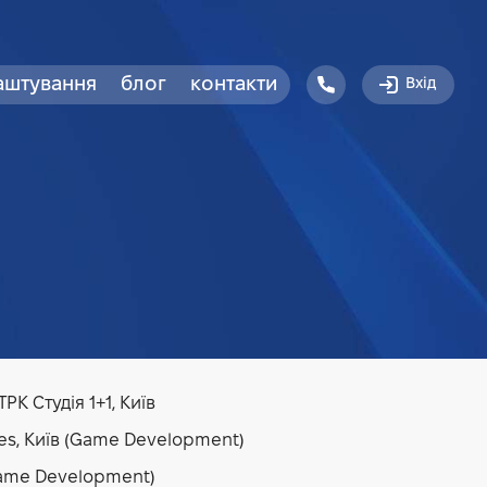
аштування
блог
контакти
Вхід
ТРК Студія 1+1, Київ
ames, Київ (Game Development)
 (Game Development)