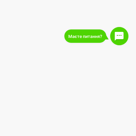
227 000
підписників
Завантажте в
Завантажити з