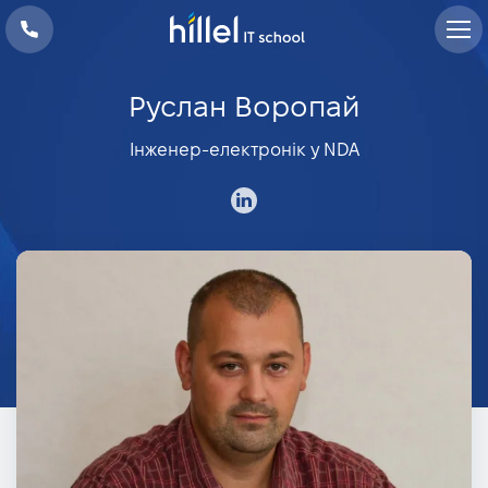
Руслан Воропай
Інженер-електронік у NDA