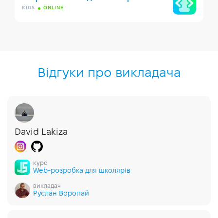
KIDS
ONLINE
Відгуки про викладача
David Lakiza
курс
Web-розробка для школярів
викладач
Руслан Воропай