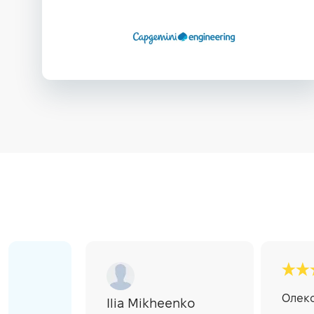
екции
Олекс
Ilia Mikheenko