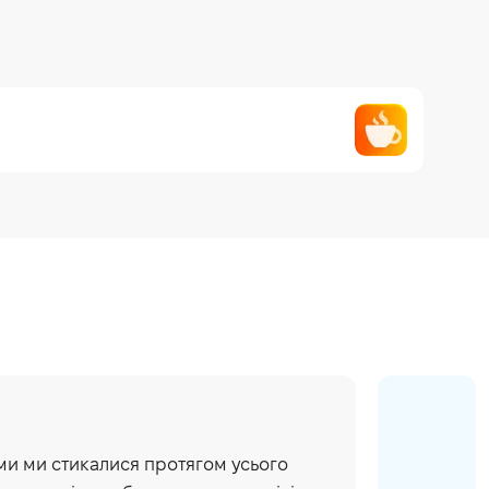
ими ми стикалися протягом усього
Олекс