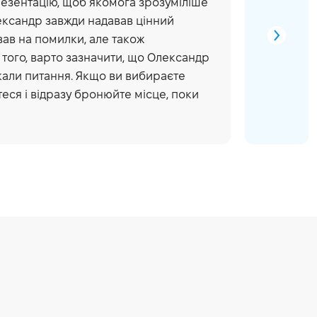
презентацію, щоб якомога зрозуміліше
Мельн
ександр завжди надавав цінний
кур
вав на помилки, але також
Jav
того, варто зазначити, що Олександр
вик
икали питання. Якщо ви вибираєте
Ол
теся і відразу бронюйте місце, поки