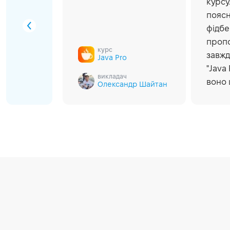
веряя
курсу
 все
поясн
фідбе
пропо
курс
 в
завжд
Java Pro
"Java
викладач
лал
воно 
Олександр Шайтан
учения
 поиска
ть
а
поняли.
ь на
нии