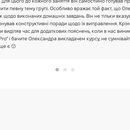
. Для цього до кожного заняття він самостійно готував 
ити певну тему групі. Особливо вражає той факт, що Ол
к щодо виконаних домашніх завдань. Він не тільки вказу
нував конструктивні поради щодо їх виправлення. Крім 
и виділяв час для додаткових пояснень, коли в нас вин
 Pro" і бачите Олександра викладачем курсу, не сумнівай
ще є 🙂