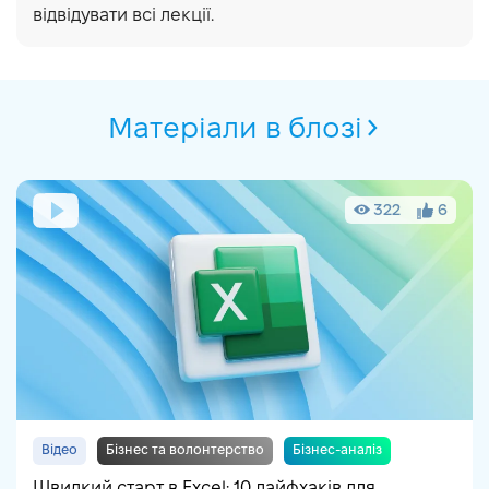
відвідувати всі лекції.
Матеріали в блозі
322
6
Відео
Бізнес та волонтерство
Бізнес-аналіз
Data Analytics
Аналітика
Швидкий старт в Excel: 10 лайфхаків для