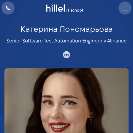
Катерина Пономарьова
Senior Software Test Automation Engineer у 4finance