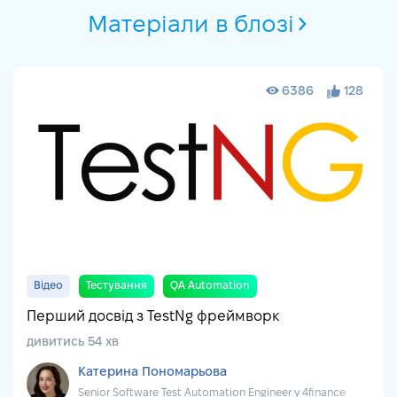
Матеріали в блозі
6386
128
Відео
Тестування
QA Automation
Перший досвід з TestNg фреймворк
дивитись 54 хв
Катерина Пономарьова
Senior Software Test Automation Engineer у 4finance