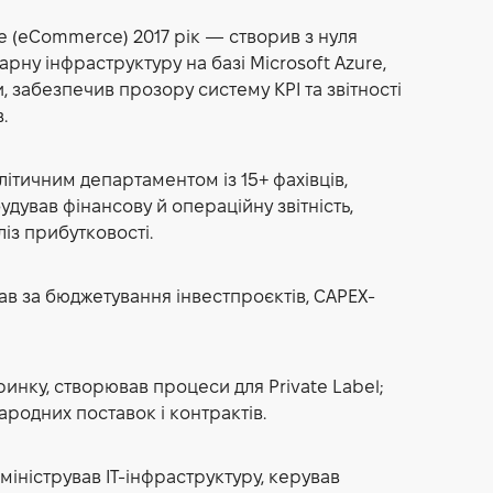
ice (eCommerce)
2017 рік — створив з нуля
рну інфраструктуру на базі Microsoft Azure,
 забезпечив прозору систему KPI та звітності
.
літичним департаментом із 15+ фахівців,
дував фінансову й операційну звітність,
із прибутковості.
дав за бюджетування інвестпроєктів, CAPEX-
инку, створював процеси для Private Label;
ародних поставок і контрактів.
міністрував IT-інфраструктуру, керував