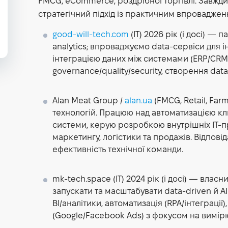
FMCG, eCommerce, роздрібної торгівлі. Завжди
стратегічний підхід із практичним впроваджен
good-will-tech.com
(IT)
2026 рік (і досі) — 
analytics; впроваджуємо data-сервіси для і
інтеграцією даних між системами (ERP/CRM/f
governance/quality/security, створення data-
Alan Meat Group /
alan.ua
(FMCG, Retail, Far
технологій. Працюю над автоматизацією кл
системи, керую розробкою внутрішніх IT-п
маркетингу, логістики та продажів. Відпов
ефективність технічної команди.
mk-tech.space (IT)
2024 рік (і досі) — власн
запускати та масштабувати data-driven й A
BI/аналітики, автоматизація (RPA/інтеграці
(Google/Facebook Ads) з фокусом на вимір