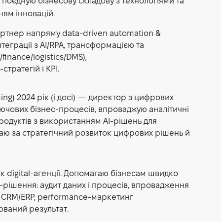
 поєдную бізнесову складову з технологіями та
ням інновацій.
партнер напряму data-driven automation &
нтеграції з AI/RPA, трансформацією та
inance/logistics/DMS),
стратегій і KPI.
ming)
2024 рік (і досі) — директор з цифрових
ючових бізнес-процесів, впроваджую аналітичні
родуктів з використанням AI-рішень для
ідаю за стратегічний розвиток цифрових рішень й
ик digital-агенції. Допомагаю бізнесам швидко
I-рішення: аудит даних і процесів, впровадження
ї), CRM/ERP, performance-маркетинг
юваний результат.