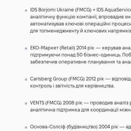
IDS Borjomi Ukraine (FMCG) + IDS AquaServ
аналітичну функцію компанії, впровадив хма
автоматизував ключові операційні процеси,
для топменеджменту й ключових напрямків
ЕКО-Маркет (Retail)
2014 рік — керував ана
підтримуючи понад 50 бізнес-одиниць. Побу
забезпечив оперативне планування та анал
Carlsberg Group (FMCG)
2012 рік — відпові
контроль і звітність для керівництва.
VENTS (FMCG)
2008 рік — проводив аналіз р
аналітична підтримка для координації міжн
Основа-Солсіф (будівництво)
2004 рік — ад