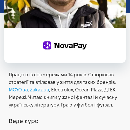
Працюю із соцмережами 14 років. Створював
стратегії та втілював у життя для таких брендів:
MOYO.ua
,
Zakaz.ua
, Electrolux, Ocean Plaza, ДТЕК
Мережі. Читаю книги у жанрі фентезі й сучасну
українську літературу. Граю у футбол і футзал.
Веде курс