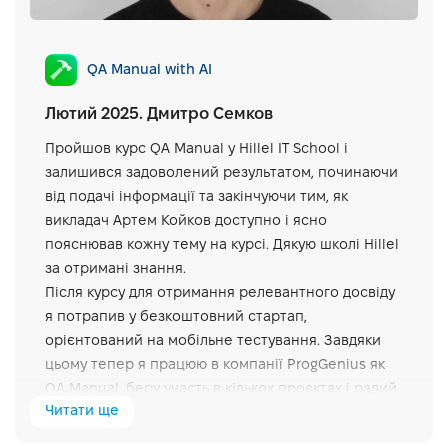
QA Manual with AI
Лютий 2025. Дмитро Семков
Пройшов курс QA Manual у Hillel IT School і
залишився задоволений результатом, починаючи
від подачі інформації та закінчуючи тим, як
викладач Артем Койков доступно і ясно
пояснював кожну тему на курсі. Дякую школі Hillel
за отримані знання.
Після курсу для отримання релевантного досвіду
я потрапив у безкоштовний стартап,
орієнтований на мобільне тестування. Завдяки
цьому тепер я працюю в компанії ProgGenius як
QA Manual, беру участь в кількох проєктах і радий
Читати ще
бути частиною команди.