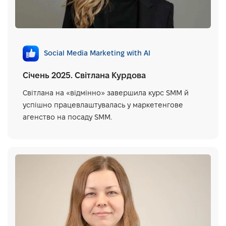
умовах швидких змін й інтегрувати нові бізнес-
рішення для зростання компанії.
Також я набула навичок у плануванні й управлінні
ризиками, веденні переговорів і стратегії
розвитку, що є важливими для моєї нинішньої
Social Media Marketing with AI
ролі. Усе це дозволяє мені впевнено розвиватись
у галузі та досягати значних результатів разом з
Січень 2025. Світлана Курдова
командою.
Світлана на «відмінно» завершила курс SMM й
успішно працевлаштувалась у маркетенгове
агенство на посаду SMM.