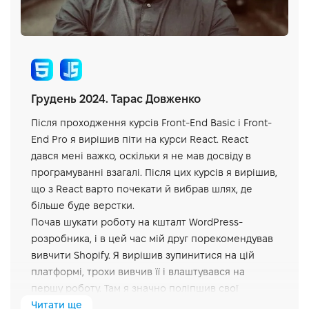
Грудень 2024. Тарас Довженко
Після проходження курсів Front-End Basic і Front-
End Pro я вирішив піти на курси React. React
дався мені важко, оскільки я не мав досвіду в
програмуванні взагалі. Після цих курсів я вирішив,
що з React варто почекати й вибрав шлях, де
більше буде верстки.
Почав шукати роботу на кшталт WordPress-
розробника, і в цей час мій друг порекомендував
вивчити Shopify. Я вирішив зупинитися на цій
платформі, трохи вивчив її і влаштувався на
першу роботу. Там я значно поліпшив свої
навички роботи з HTML/CSS і ванільним JS. Усі
Читати ще