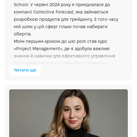
School. У червні 2024 року я приєдналася до
компанії Collective Forecast, яка займається
розробкою продуктів для трейдингу. З того часу
мій шлях у цій сфері тільки почав набирати
обертів.
Моїм першим кроком до цієї ролі став курс
«Project Management», де я здобула важливі
знання й навички для ефективного управління
проєктами. На курсі я навчилася правильно
Читати ще
організовувати робочі процеси, будувати плани й
комунікувати з командою, що стало основою для
моєї подальшої роботи.
Уже зараз, працюючи на посаді Business
Development Manager в Collective Forecast, я
використовую ці навички для аналізу ринку,
знаходження нових можливостей для компанії та
побудови стратегій розвитку. Курс допоміг мені
отримати розуміння, як керувати проєктами в