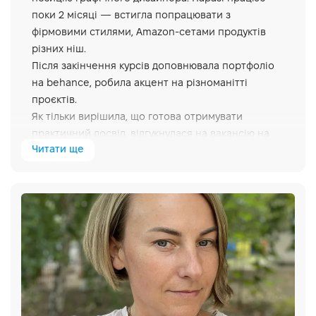
поки 2 місяці — встигла попрацювати з
фірмовими стилями, Amazon-сетами продуктів
різних ніш.
Після закінчення курсів доповнювала портфоліо
на behance, робила акцент на різноманітті
проєктів.
Як тільки вирішила, що готова отримувати
практичний досвід, відгукнулася на вакансію на
Читати ще
посаду графічного дизайнера. Важливим було
продовження поглиблення знань і менторство.
Також зацікавила ніша компанії — дизайн
Amazon-продуктів.