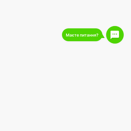
227 000
підписників
Завантажте в
Завантажити з