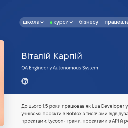
школа
курси
бізнесу
працевл
Віталій Карпій
QA Engineer у Autonomous System
До цього 1.5 роки працював як Lua Developer у
учнівські проєкти в Roblox з тисячами відвід
проєктами: tycoon-іграми, проєктами з API й р