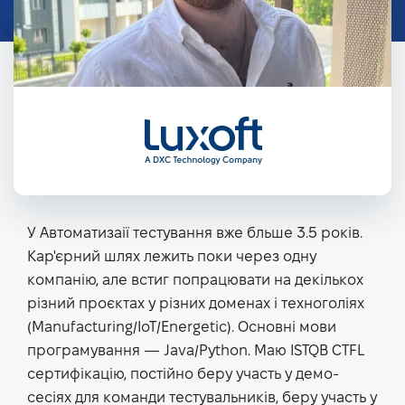
У Автоматизаії тестування вже бльше 3.5 років.
Кар'єрний шлях лежить поки через одну
компанію, але встиг попрацювати на декількох
різний проєктах у різних доменах і техноголіях
(Manufacturing/IoT/Energetic). Основні мови
програмування — Java/Python. Маю ISTQB CTFL
сертифікацію, постійно беру участь у демо-
сесіях для команди тестувальників, беру участь у