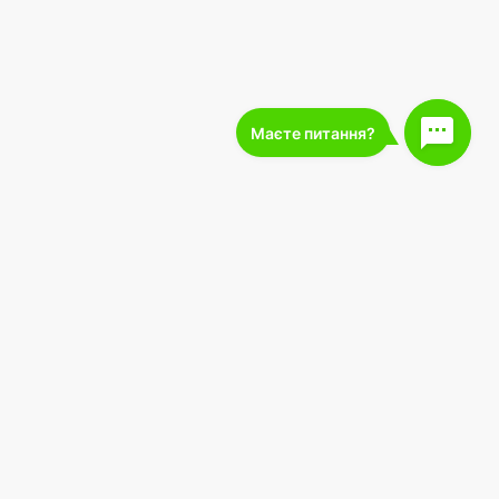
227 000
підписників
Завантажте в
Завантажити з