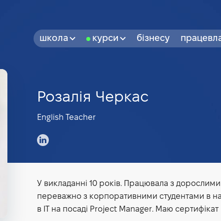
школа
курси
бізнесу
працевл
Розалія Черкас
English Teacher
У викладанні 10 років. Працювала з дорослими
переважно з корпоративними студентами в напр
в IT на посаді Project Manager. Маю сертифікат 