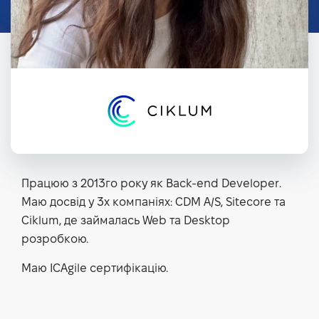
Працюю з 2013го року як Back-end Developer.
Маю досвід у 3х компаніях: CDM A/S, Sitecore та
Ciklum, де займалась Web та Desktop
розробкою.
Маю ICAgile сертифікацію.