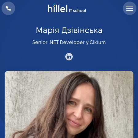
Марія Дзівінська
Senior .NET Developer у Ciklum