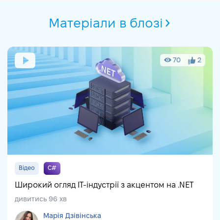
Матеріали в блозі
70
2
Відео
C#
Широкий огляд IT-індустрії з акцентом на .NET
дивитись 96 хв
Марія Дзівінська