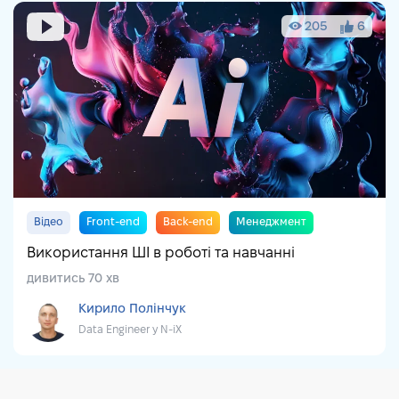
205
6
Відео
Front-end
Back-end
Менеджмент
DevOps
DataScience
Cybersecurity
IT сфера
Використання ШІ в роботі та навчанні
дивитись 70 хв
Кирило Полінчук
Data Engineer у N-iX