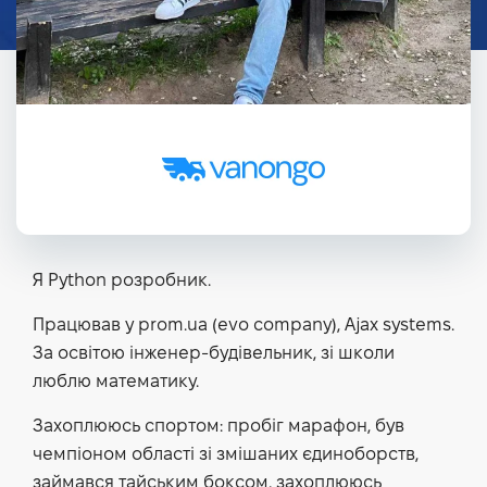
Я Python розробник.
Працював у prom.ua (evo company), Ajax systems.
За освітою інженер-будівельник, зі школи
люблю математику.
Захоплююсь спортом: пробіг марафон, був
чемпіоном області зі змішаних єдиноборств,
займався тайським боксом, захоплююсь