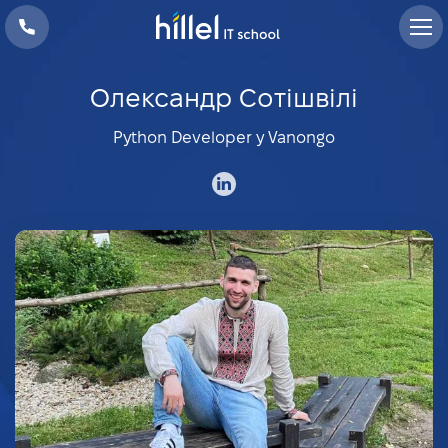
Олександр Сотішвілі
Python Developer у Vanongo