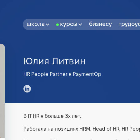
школа
курсы
бизнесу
трудоу
Юлия Литвин
HR People Partner в PaymentOp
В IT HR я больше 3х лет.
Работала на позициях HRM, Head of HR, HR Peop