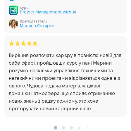
курс
Project Management with AI
преподаватель
Марина Сокирко
Вирішив розпочати кар'єру в повністю новій для
себе сфері, пройшовши курс у пані Марини
розумію, наскільки управління технічними та
нетехнічними проектами відрізняється одне від
одного. Чудова подача матеріалу, цікаві
домашки і атмосфера, що сприяє отриманню
нових знань :) раджу кожному, хто хоче
проторувати новий кар'єрний шлях.