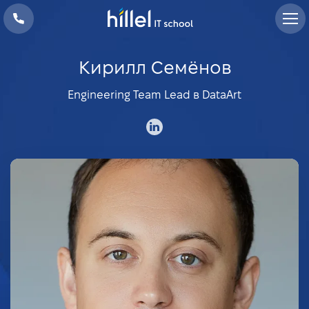
Кирилл Семёнов
Engineering Team Lead в DataArt