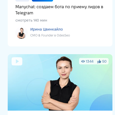
Manychat: создаем бота по приему лидов в
Telegram
смотреть 140 мин
Ирина Цвинкайло
CMO & Founder в OdesSeo
1344
50