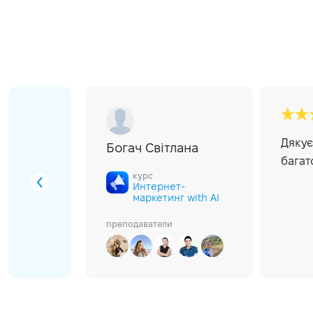
Дякує
Богач Свiтлана
багат
курс
Интернет-
маркетинг with AI
преподаватели
Анна Корниенко
Анна Блащук