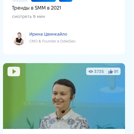
Тренды в SMM в 2021
смотреть 9 мин
Ирина Цвинкайло
CMO & Founder в OdesSeo
3735
91