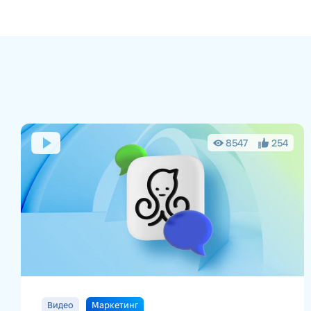
Ирина
Цвинкайло
Павел Сахацкий
Дмитрий
Сергеев
8547
254
Видео
Маркетинг