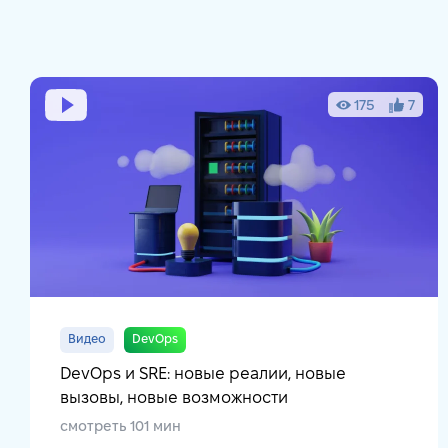
175
7
Видео
DevOps
DevOps и SRE: новые реалии, новые
вызовы, новые возможности
смотреть 101 мин