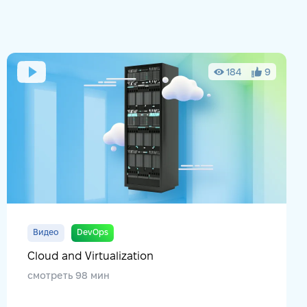
184
9
Видео
DevOps
Cloud and Virtualization
смотреть 98 мин