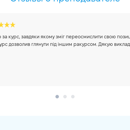
 за курс, завдяки якому зміг переосмислити свою позиці
урс дозволив глянути під іншим ракурсом. Дякую виклада