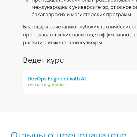
Преподавательский опыт:
разрабатывал и 
международных университетах, от основ 
бакалаврских и магистерских программ.
Благодаря сочетанию глубоких технических з
преподавательских навыков, я эффективно р
развитию инженерной культуры.
Ведет курс
DevOps Engineer with AI
ADVANCED
ONLINE
Отзывы о преподавателе