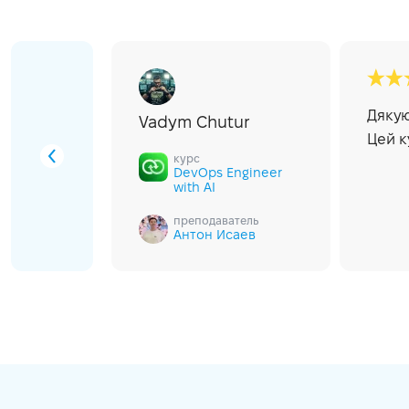
Дякую
Vadym Chutur
er.
Цей к
курс
.
DevOps Engineer
with AI
преподаватель
Антон Исаев