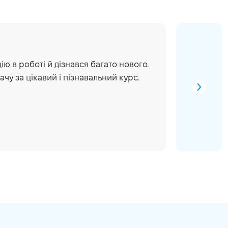
ю в роботі й дізнався багато нового.
Yarosl
чу за цікавий і пізнавальний курс.
кур
Dev
wit
пре
Ан