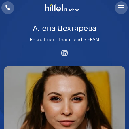
Алёна Дехтярёва
Recruitment Team Lead в EPAM