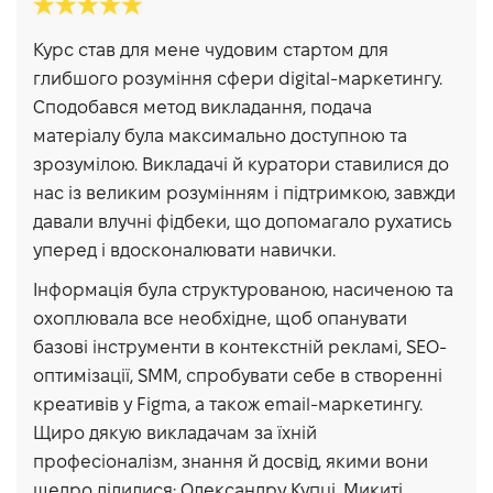
Александр Деев
Курс став для мене чудовим стартом для
Александр Купка
глибшого розуміння сфери digital-маркетингу.
Сподобався метод викладання, подача
матеріалу була максимально доступною та
зрозумілою. Викладачі й куратори ставилися до
нас із великим розумінням і підтримкою, завжди
давали влучні фідбеки, що допомагало рухатись
уперед і вдосконалювати навички.
Інформація була структурованою, насиченою та
охоплювала все необхідне, щоб опанувати
базові інструменти в контекстній рекламі, SEO-
оптимізації, SMM, спробувати себе в створенні
креативів у Figma, а також email-маркетингу.
Щиро дякую викладачам за їхній
професіоналізм, знання й досвід, якими вони
щедро ділилися: Олександру Купці, Микиті