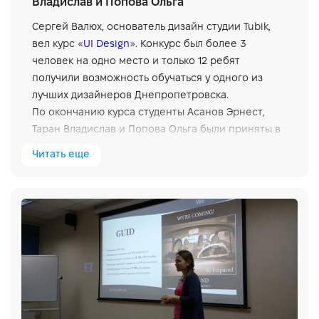
Владислав и Попова Ольга
Сергей Валюх, основатель дизайн студии Tubik,
вел курс «
UI Design
». Конкурс был более 3
человек на одно место и только 12 ребят
получили возможность обучаться у одного из
лучших дизайнеров Днепропетровска.
По окончанию курса студенты Асанов Эрнест,
Таран Владислав и Попова Ольга были приняты в
команду компании
Tubik
.
Читать еще