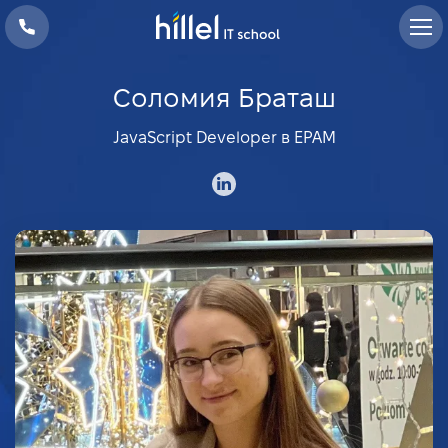
Соломия Браташ
JavaScript Developer в EPAM