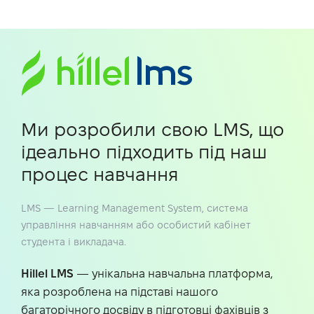
Ми розробили свою LMS, що
ідеально підходить під наш
процес навчання
LMS — Learning Management System, система
управління навчанням або особистий кабінет
студента і викладача.
Hillel LMS
— унікальна навчальна платформа,
яка розроблена на підставі нашого
багаторічного досвіду в підготовці фахівців з